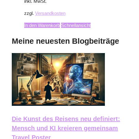
inkl. MwSt.
zzgl.
Versandkosten
In den Warenkorb
Schnellansicht
Meine neuesten Blogbeiträge
Die Kunst des Reisens neu definiert:
Mensch und KI kreieren gemeinsam
Travel Poster