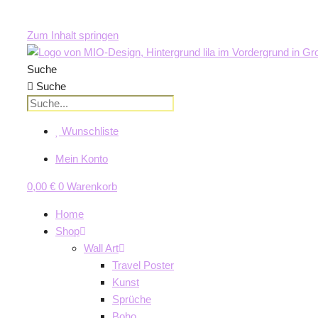
Zum Inhalt springen
Suche
Suche
Wunschliste
Mein Konto
0,00
€
0
Warenkorb
Home
Shop
Wall Art
Travel Poster
Kunst
Sprüche
Boho