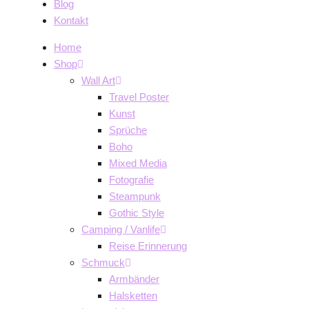
Blog
Kontakt
Home
Shop
Wall Art
Travel Poster
Kunst
Sprüche
Boho
Mixed Media
Fotografie
Steampunk
Gothic Style
Camping / Vanlife
Reise Erinnerung
Schmuck
Armbänder
Halsketten